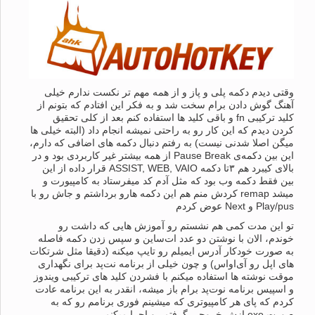
وقتی دیدم دکمه پلی و پاز و از همه مهم تر نکست ندارم خیلی
آهنگ گوش دادن برام سخت شد و به فکر این افتادم که بتونم از
کلید ترکیبی fn و باقی کلید ها استفاده کنم بعد از کلی تحقیق
کردن دیدم که این کار رو به راحتی نمیشه انجام داد (البته خیلی ها
میگن اصلا شدنی نیست) به رفتم دنبال دکمه های اضافی که دارم،
این بین دکمه‌ی Pause Break‌ از همه بیشتر غیر کاربردی بود و در
بالای کیبرد هم ۳تا دکمه ASSIST, WEB, VAIO قرار داده از این
بین فقط دکمه وب بود که مثل آدم کد میفرستاد به کامپیورت و
میشد remap کردش منم هم این دکمه هارو برداشتم و جاش رو با
Play/pus و Next عوض کردم
تو این مدت کمی هم نشستم رو آموزش هایی که داشت رو
خوندم، الان با نوشتن دو عدد ات‌ساین و سپس زدن دکمه فاصله
به صورت خودکار آدرس ایمیلم رو تایپ میکنه (دقیقا مثل شرتکات
های اپل رو آی‌اواس) و چون خیلی از برنامه نت‌پد برای نگهداری
موقت نوشته ها استفاده میکنم با فشردن کلید های ترکیبی ویندوز
و اسپیس برنامه نوت‌پد برام باز میشه، انقدر به این برنامه عادت
کردم که پای هر کامپیوتری که میشینم فوری برنامم رو که به
صورت exe ازش خروجی گرفتم رو اجرا میکنم.