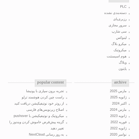
PLC
دسته‌بندی نشده
رزبری‌پای
سرور مجازی
سی شارپ
لینوکس
میکرو بلاگ
میکروتیک
هوم اسیستنت
وبلاگ
پایتون
popular content
archive
مارس 2025
تجربه برون سپاری با پونیشا
ژانویه 2025
راست چین کردن هوشمند ترلو
اکتبر 2024
از روتر خود نوتیفیکیشن دریافت کنید
مارس 2024
اصلاح زیرنویس‌های فارسی
ژانویه 2023
میکروتیک و نوتیفیکیشن با pushover
فوریه 2022
گزینه پیش‌فرض خاموش کردن ویندوز را
ژانویه 2022
تغییر دهید
نوامبر 2020
به روز رسانی NextCloud