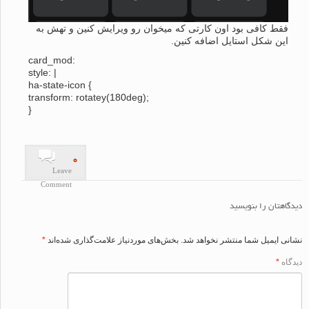
فقط کافی بود اون کارتی که میخوان رو ویرایش کنین و تهش به
این شکل استایل اضافه کنین.
card_mod:
style: |
ha-state-icon {
transform: rotatey(180deg);
}
۰
Leave
Comment
اهتان را بنویسید
ی ایمیل شما منتشر نخواهد شد.
بخش‌های موردنیاز علامت‌گذاری شده‌اند
*
اه
*