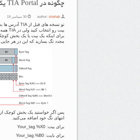
چگونه در TIA Portal یک بیت از یک تگ را انتخاب کنیم
shahab
author:
30 سپتامبر 19
تو نسخه های قبل
بیت رو ا
برای اینکه یک بیت یا یک بخش کوچک 
مجدد تگ بسازید که این در هر جای
پس اگر خواستید یک بخش کوچک از یک
انتهای تگ خود اضافه می‌کنید.
برای بیت: Your_tag.%X0
برای بایت: Your_tag.%B0