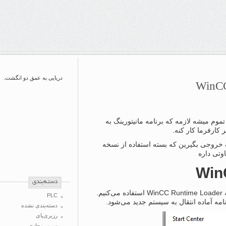
دریایی به عمق دو انگشت.
عد از اینکه طراحی شما تو WinCC تموم میشه لازمه که برنامه مانیتورینگ به
کارفرما کار کنه.
یگ خروجی بگیرین که بسته استفاده از نسخه
‌دسته‌بندی
برای این کار از منوی استارت برنامه WinCC Runtime Loader استفاده می‌کنیم.
PLC
دسته‌بندی نشده
رزبری‌پای
سرور مجازی