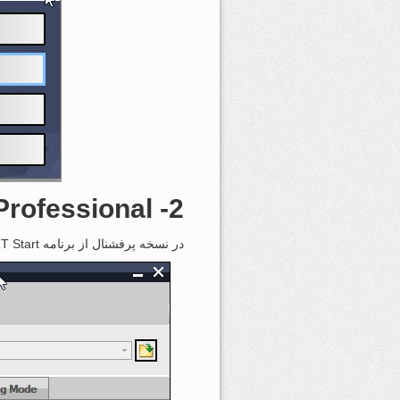
Professional
2- WinCC
در نسخه پرفشنال از برنامه WinCC RT Start استفاده می‌نماییم.