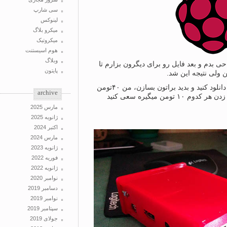
سی شارپ
لینوکس
میکرو بلاگ
میکروتیک
هوم اسیستنت
وبلاگ
 بدم و بعد فایل رو برای دیگرون بزارم تا
پایتون
 ولی نتیجه این شد.
حالا اگر میخواید میتونید این فایل رو دانلود کنید و بدید براتون بسازن، من ۴۰تومن
archive
برای طراحی دادم و گفت برای لیزر زدن هر کدوم ۱۰ تومن میگیره سعی کنید
مارس 2025
ژانویه 2025
اکتبر 2024
مارس 2024
ژانویه 2023
فوریه 2022
ژانویه 2022
نوامبر 2020
دسامبر 2019
نوامبر 2019
سپتامبر 2019
جولای 2019