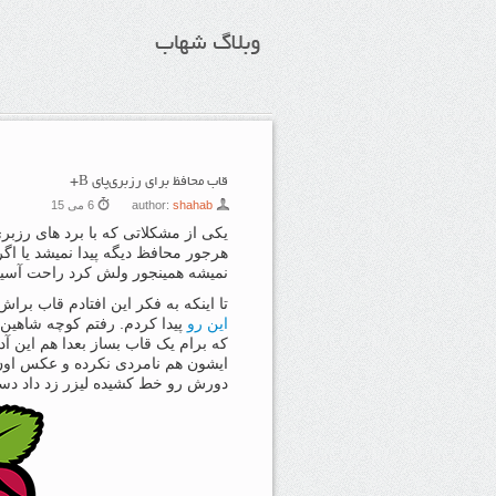
وبلاگ شهاب
قاب محافظ برای رزبری‌پای B+
shahab
author:
6 می 15
یکی از مشکلاتی که با برد های رزبر
هرجور محافظ دیگه پیدا نمیشد یا اگر
نمیشه همینجور ولش کرد راحت آسیب
تا اینکه به فکر این افتادم قاب برا
این رو
پیدا کردم. رفتم کوچه شاهین 
که برام یک قاب بساز بعدا هم این آد
ایشون هم نامردی نکرده و عکس اون 
دورش رو خط کشیده لیزر زد داد د