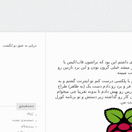
دریایی به عمق دو انگشت.
ی داشتم این بود که براشون قاب/کیس یا
 میشد خیلی گرون بودن و این برد نازنین رو
 میبینه.
ش با پلکسی درست کنم تو اینترنت گشتم و به
فر و برد رو دادم دست یک (به ظاهر) طراح
رس رو بهش دادم تا بدونه تقریبا چی میخوام
کار رو گذاشته زیر دستش و تو برنامه کورل
ست من.
‌دسته‌بندی
PLC
دسته‌بندی نشده
رزبری‌پای
سرور مجازی